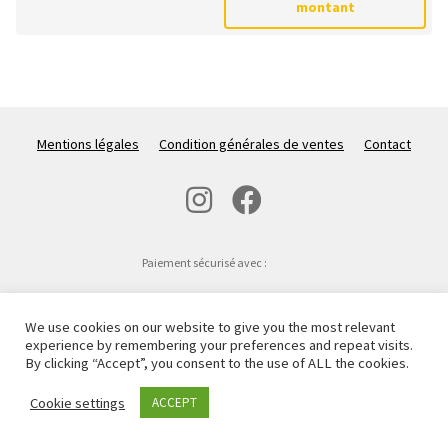
montant
variations.
Les
options
peuvent
être
choisies
Mentions légales
Condition générales de ventes
Contact
sur
la
page
du
Paiement sécurisé avec :
produit
www.passioncarnassiers.fr © 2021 - 2026
We use cookies on our website to give you the most relevant
experience by remembering your preferences and repeat visits.
By clicking “Accept”, you consent to the use of ALL the cookies.
Cookie settings
ACCEPT