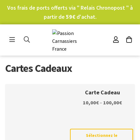
Vos frais de ports offerts via " Relais Chronopost " à
partir de
59€
d'achat.
Cartes Cadeaux
Carte Cadeau
10,00
€
–
100,00
€
Ce
produit
a
Sélectionnez le
plusieurs