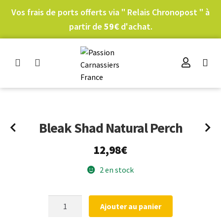
Vos frais de ports offerts via " Relais Chronopost " à
partir de
59€
d'achat.
Bleak Shad Natural Perch
12,98
€
2 en stock
quantité
Ajouter au panier
de