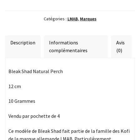
Bleak
Shad
Natural
Catégories :
LMAB
,
Marques
Perch
Description
Informations
Avis
complémentaires
(0)
Bleak Shad Natural Perch
12 cm
10 Grammes
Vendu par pochette de 4
Ce modèle de Bleak Shad fait partie de la famille des Kofi
de la marque allemande LMAB. Particulièrement