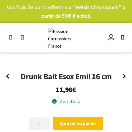
Vos frais de ports offerts via " Relais Chronopost " à
partir de
59€
d'achat.
Drunk Bait Esox Emil 16 cm
11,98
€
2 en stock
quantité
Ajouter au panier
de