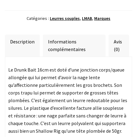
Drunk
Bait
Esox
Catégories :
Leurres souples
,
LMAB
,
Marques
Emil
16
cm
Description
Informations
Avis
complémentaires
(0)
Le Drunk Bait 16cm est doté d’une jonction corps/queue
allongée qui lui permet d’avoir la nage lente
qu’affectionne particulièrement les gros brochets. Son
corps trapu lui permet de supporter de grosses têtes
plombées. C’est également un leurre redoutable pour les
silures. Le plastique d’excellente facture allie souplesse
et résistance : une nage parfaite sans changer de leurre à
chaque touche. C’est un leurre polyvalent qui supportera
aussi bien un Shallow Rig qu’une tête plombée de 50gr.