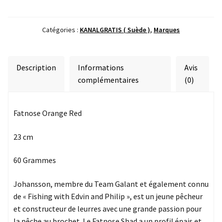
Fatnose
Orange
Red
Catégories :
KANALGRATIS ( Suède )
,
Marques
Description
Informations
Avis
complémentaires
(0)
Fatnose Orange Red
23 cm
60 Grammes
Johansson, membre du Team Galant et également connu
de « Fishing with Edvin and Philip », est un jeune pêcheur
et constructeur de leurres avec une grande passion pour
la pêche au brochet. Le Fatnose Shad a un profil épais et