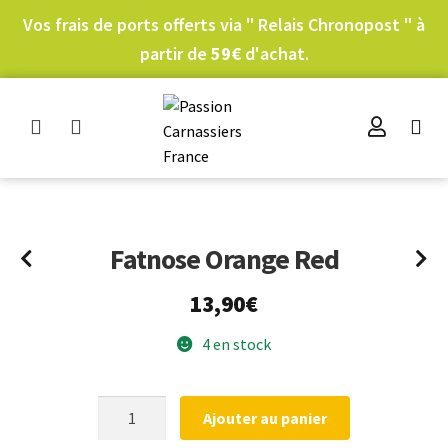
Vos frais de ports offerts via " Relais Chronopost " à
partir de
59€
d'achat.
Fatnose Orange Red
13,90
€
4 en stock
quantité
Ajouter au panier
de