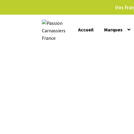
Vos frai
Accueil
Marques
Accueil
Boutique
Bucktail
C
Mon compte
Page d’exemp