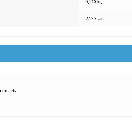
0,110 kg
27 × 8 cm
 un avis.