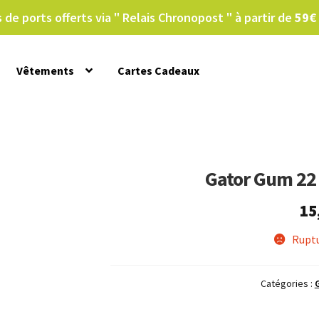
s de ports offerts via " Relais Chronopost " à partir de
59€
Vêtements
Cartes Cadeaux
ondition générales de ventes
Contact
Jerkbait
Leurres souples
Me
le
Panier
tristan
Type de leurre
Validation de la commande
Gator Gum 22 
15
Ruptu
Catégories :