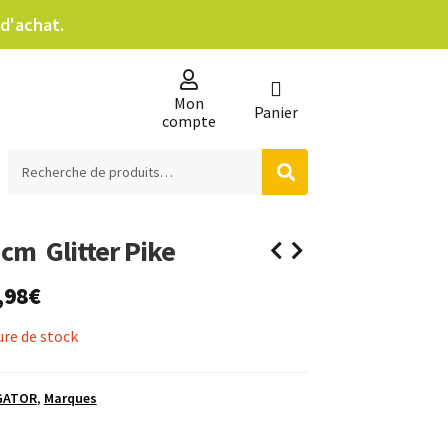
d'achat.
Mon
Panier
compte
Recherche
ntions légales
Recherche
pour :
cm Glitter Pike
,98
€
re de stock
GATOR
,
Marques