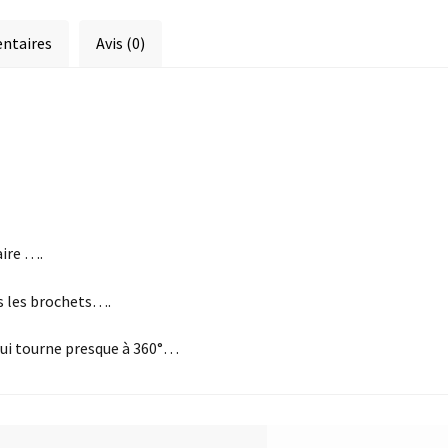
ntaires
Avis (0)
aire ….
s les brochets….
 qui tourne presque à 360°…